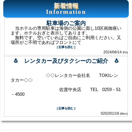
新着情報
Information
駐車場のご案内
当ホテルの専用駐車は海側の公園に面し10区画御座い
ます。ホテルおぎと表示してあります。
無料です。空いていればご自由にご利用ください。又
場所がご不明であればフロントにて
[ 記事を読む ]
2024/06/14
(Fri)
🐧 レンタカー及びタクシーのご紹介 🐧
◇◇レンタカー会社名 TOKIレン
タカー◇◇
佐渡中央店 TEL 0259－51
－4500
[ 記事を読む ]
0202/01/18
(Mon)